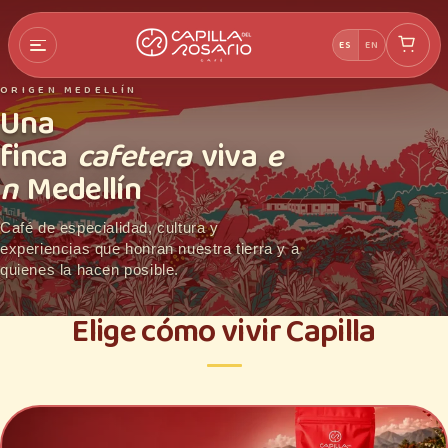
Ir
directamente
al contenido
ES
EN
ORIGEN MEDELLÍN
Una
finca
cafetera
viva
e
n
Medellín
Café de especialidad, cultura y
experiencias que honran nuestra tierra y a
quienes la hacen posible.
Elige cómo vivir Capilla